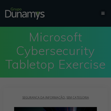
Microsoft
Cybersecurity
Tabletop Exercise
SEGURANÇA DA INFORMAÇÃO
,
SEM CATEGORIA