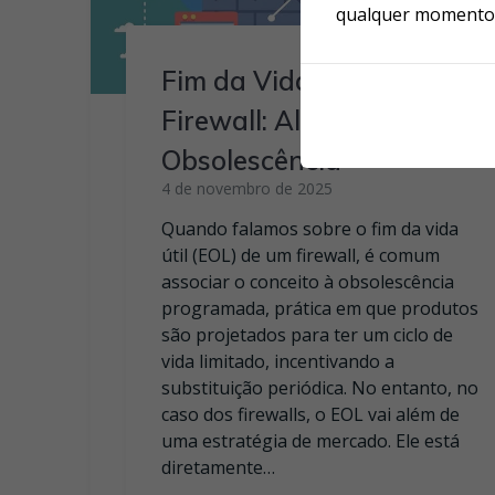
qualquer momento, 
Fim da Vida Útil do
Firewall: Além da
Obsolescência
4 de novembro de 2025
Quando falamos sobre o fim da vida
útil (EOL) de um firewall, é comum
associar o conceito à obsolescência
programada, prática em que produtos
são projetados para ter um ciclo de
vida limitado, incentivando a
substituição periódica. No entanto, no
caso dos firewalls, o EOL vai além de
uma estratégia de mercado. Ele está
diretamente…