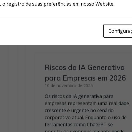
o registro de suas preferências em nosso Website.
Configura
Riscos da IA Generativa
para Empresas em 2026
10 de novembro de 2025
Os riscos da IA generativa para
empresas representam uma realidade
crescente e urgente no cenário
corporativo atual. Enquanto o uso de
ferramentas como ChatGPT se
populariza exponencialmente desde
2017, colaboradores inadvertidamente
alimentam essas plataformas com
dados confidenciais que jamais