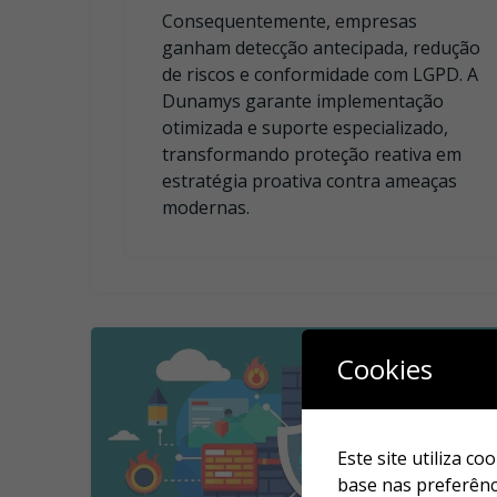
Consequentemente, empresas
ganham detecção antecipada, redução
de riscos e conformidade com LGPD. A
Dunamys garante implementação
otimizada e suporte especializado,
transformando proteção reativa em
estratégia proativa contra ameaças
modernas.
Cookies
Este site utiliza 
base nas preferênci