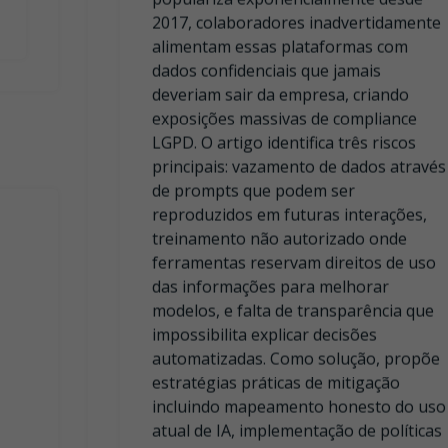
deveriam sair da empresa, criando
exposições massivas de compliance
LGPD. O artigo identifica três riscos
principais: vazamento de dados através
de prompts que podem ser
reproduzidos em futuras interações,
treinamento não autorizado onde
ferramentas reservam direitos de uso
das informações para melhorar
modelos, e falta de transparência que
impossibilita explicar decisões
automatizadas. Como solução, propõe
estratégias práticas de mitigação
incluindo mapeamento honesto do uso
atual de IA, implementação de políticas
claras com controles técnicos, e
treinamento corporativo focado em
casos reais. O texto enfatiza que
gerenciar adequadamente esses riscos